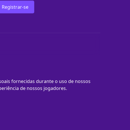
Registrar-se
soais fornecidas durante o uso de nossos
periência de nossos jogadores.