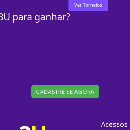
Ver Torneios
 3U para ganhar?
CADASTRE-SE AGORA
Acessos