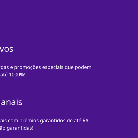
ivos
argas e promoções especiais que podem
 até 1000%!
manais
nais com prêmios garantidos de até R$
ão garantidas!