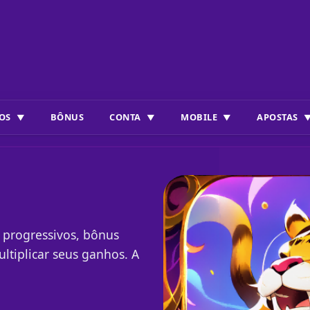
OS
BÔNUS
CONTA
MOBILE
APOSTAS
s progressivos, bônus
ltiplicar seus ganhos. A