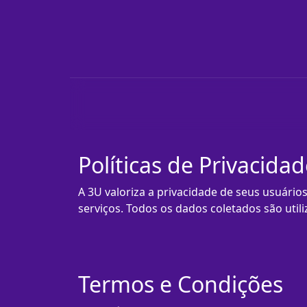
Políticas de Privacida
A 3U valoriza a privacidade de seus usuári
serviços. Todos os dados coletados são util
Termos e Condições