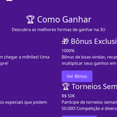
🏆 Como Ganhar
Descubra as melhores formas de ganhar na 3U
🎁 Bônus Exclus
1000%
em chegar a milhões! Uma
Bônus de boas-vindas, rec
pre!
multiplicar seus ganhos em
Ver Bônus
🏆 Torneios Se
R$ 50K
sos especiais que podem
Participe de torneios sema
50.000! Competição e divers