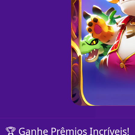
🏆 Ganhe Prêmios Incríveis!