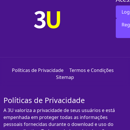
Log
Reg
Políticas de Privacidade
Termos e Condições
Sitemap
Políticas de Privacidade
A 3U valoriza a privacidade de seus usuários e está
empenhada em proteger todas as informações
pessoais fornecidas durante o download e uso do