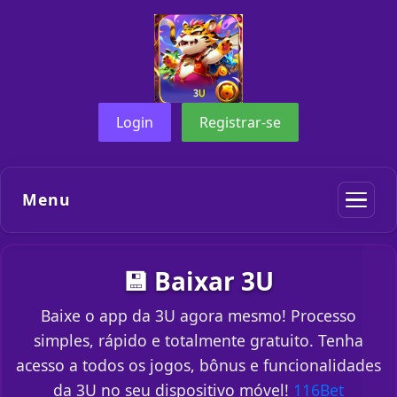
Login
Registrar-se
Menu
💾 Baixar 3U
Baixe o app da 3U agora mesmo! Processo
simples, rápido e totalmente gratuito. Tenha
acesso a todos os jogos, bônus e funcionalidades
da 3U no seu dispositivo móvel!
116Bet