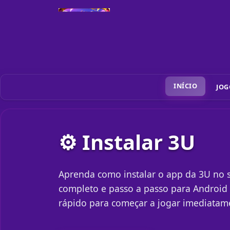
INÍCIO
JOG
⚙️ Instalar 3U
Aprenda como instalar o app da 3U no s
completo e passo a passo para Android 
rápido para começar a jogar imediatam