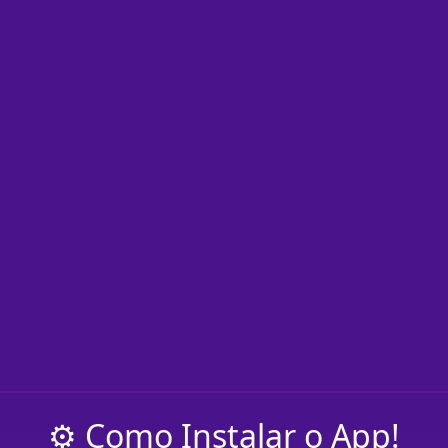
⚙️ Como Instalar o App!