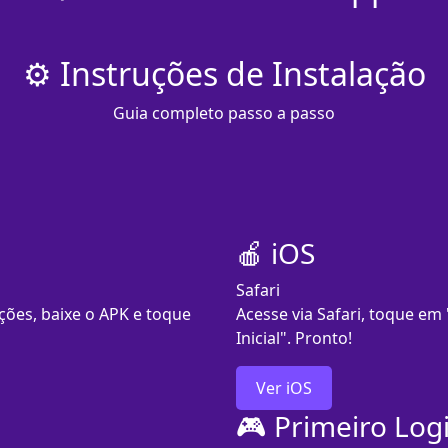
⚙️ Instruções de Instalação
Guia completo passo a passo
🍎 iOS
Safari
ções, baixe o APK e toque
Acesse via Safari, toque em 
Inicial". Pronto!
Ver iOS
🎮 Primeiro Log