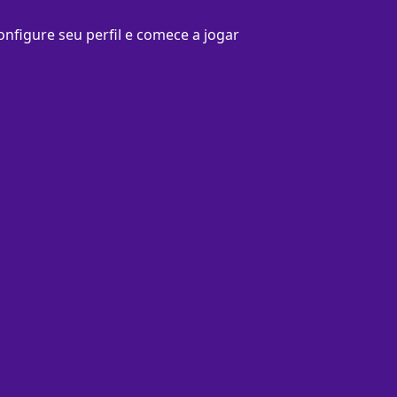
onfigure seu perfil e comece a jogar