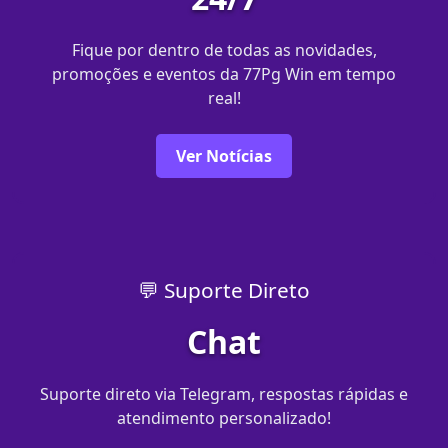
Fique por dentro de todas as novidades,
promoções e eventos da 77Pg Win em tempo
real!
Ver Notícias
💬 Suporte Direto
Chat
Suporte direto via Telegram, respostas rápidas e
atendimento personalizado!