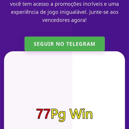
você tem acesso a promoções incríveis e uma
experiência de jogo inigualável. Junte-se aos
vencedores agora!
SEGUIR NO TELEGRAM