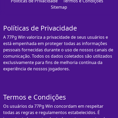
Políticas de Privacidade
Termos e Condições
Sitemap
Políticas de Privacidade
A 77Pg Win valoriza a privacidade de seus usuários e
está empenhada em proteger todas as informações
pessoais fornecidas durante o uso de nossos canais de
comunicação. Todos os dados coletados são utilizados
exclusivamente para fins de melhoria contínua da
experiência de nossos jogadores.
Termos e Condições
Os usuários da 77Pg Win concordam em respeitar
todas as regras e regulamentos estabelecidos. É