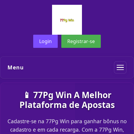
Login
Registrar-se
Menu
📱 77Pg Win A Melhor
Plataforma de Apostas
Cadastre-se na 77Pg Win para ganhar bônus no
cadastro e em cada recarga. Com a 77Pg Win,