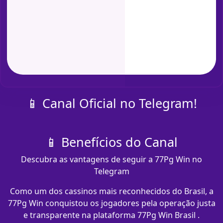
📱 Canal Oficial no Telegram!
📱 Benefícios do Canal
Descubra as vantagens de seguir a 77Pg Win no
Telegram
Como um dos cassinos mais reconhecidos do Brasil, a
77Pg Win conquistou os jogadores pela operação justa
e transparente na plataforma 77Pg Win Brasil .