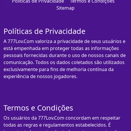
Políticas de Privacidade
Termos e Condições
Sitemap
Políticas de Privacidade
A 777Lov.Com valoriza a privacidade de seus usuários e
está empenhada em proteger todas as informações
pessoais fornecidas durante o uso de nossos canais de
comunicação. Todos os dados coletados são utilizados
exclusivamente para fins de melhoria contínua da
experiência de nossos jogadores.
Termos e Condições
Os usuários da 777Lov.Com concordam em respeitar
todas as regras e regulamentos estabelecidos. É