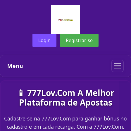
Login
Registrar-se
Menu
📱 777Lov.Com A Melhor
Plataforma de Apostas
Cadastre-se na 777Lov.Com para ganhar bônus no
cadastro e em cada recarga. Com a 777Lov.Com,