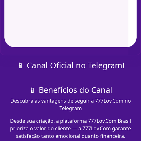
📱 Canal Oficial no Telegram!
📱 Benefícios do Canal
Descubra as vantagens de seguir a 777Lov.Com no
Telegram
Desde sua criação, a plataforma 777Lov.Com Brasil
prioriza o valor do cliente — a 777Lov.Com garante
satisfação tanto emocional quanto financeira.