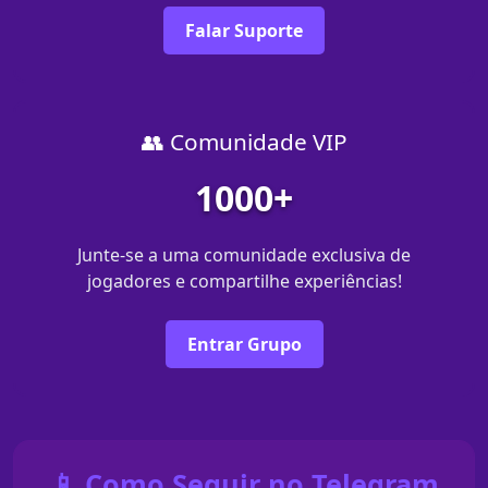
Falar Suporte
👥 Comunidade VIP
1000+
Junte-se a uma comunidade exclusiva de
jogadores e compartilhe experiências!
Entrar Grupo
📱 Como Seguir no Telegram