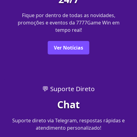
Fique por dentro de todas as novidades,
promoções e eventos da 7777Game Win em
tempo real!
Ver Notícias
💬 Suporte Direto
Chat
Suporte direto via Telegram, respostas rápidas e
atendimento personalizado!