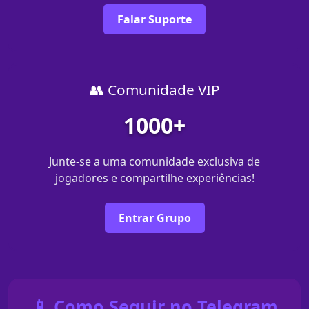
Falar Suporte
👥 Comunidade VIP
1000+
Junte-se a uma comunidade exclusiva de
jogadores e compartilhe experiências!
Entrar Grupo
📱 Como Seguir no Telegram