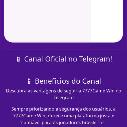
📱 Canal Oficial no Telegram!
📱 Benefícios do Canal
Descubra as vantagens de seguir a 7777Game Win no
Telegram
Sempre priorizando a segurança dos usuários, a
7777Game Win oferece uma plataforma justa e
confiável para os jogadores brasileiros.