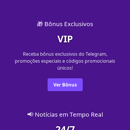
🎁 Bônus Exclusivos
VIP
Receba bônus exclusivos do Telegram,
promoções especiais e códigos promocionais
únicos!
Ver Bônus
📢 Notícias em Tempo Real
24/7