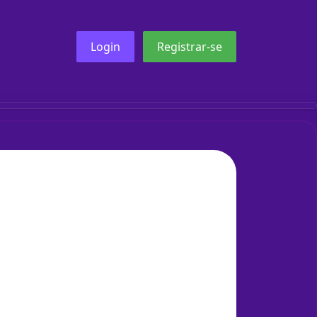
Login
Registrar-se