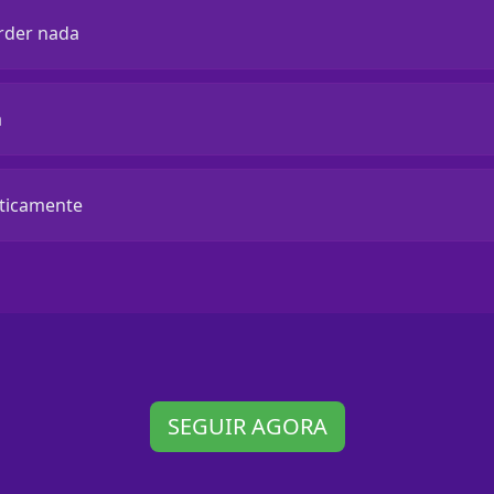
erder nada
a
aticamente
SEGUIR AGORA