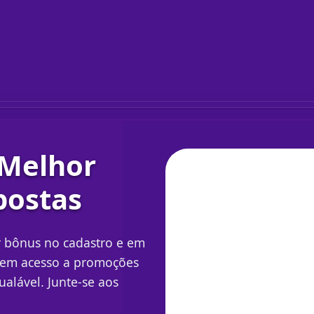
 Melhor
postas
r bônus no cadastro e em
 tem acesso a promoções
ualável. Junte-se aos