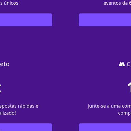
s únicos!
eventos da 
reto
👥 
t
espostas rápidas e
Junte-se a uma com
lizado!
compa
e