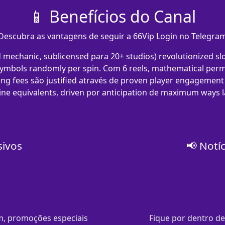
📱 Benefícios do Canal
Descubra as vantagens de seguir a 66Vip Login no Telegra
echanic, sublicensed para 20+ studios) revolutionized sl
 symbols randomly per spin. Com 6 reels, mathematical per
ing fees são justified através de proven player engagement
ne equivalents, driven por anticipation de maximum ways la
sivos
📢 Notí
m, promoções especiais
Fique por dentro d