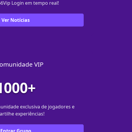
66Vip Login em tempo real!
Ver Notícias
Comunidade VIP
1000+
unidade exclusiva de jogadores e
rtilhe experiências!
Entrar Grupo