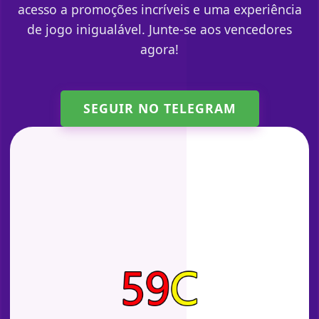
acesso a promoções incríveis e uma experiência
de jogo inigualável. Junte-se aos vencedores
agora!
SEGUIR NO TELEGRAM