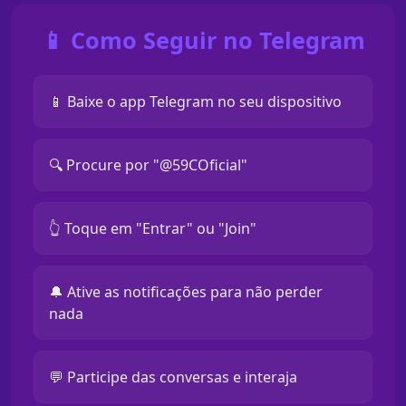
📱 Como Seguir no Telegram
📱 Baixe o app Telegram no seu dispositivo
🔍 Procure por "@59COficial"
👆 Toque em "Entrar" ou "Join"
🔔 Ative as notificações para não perder
nada
💬 Participe das conversas e interaja