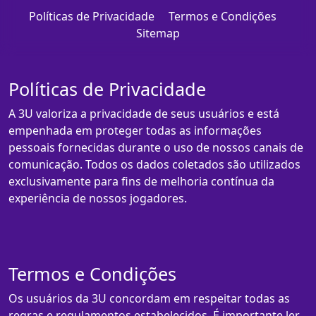
Políticas de Privacidade
Termos e Condições
Sitemap
Políticas de Privacidade
A 3U valoriza a privacidade de seus usuários e está
empenhada em proteger todas as informações
pessoais fornecidas durante o uso de nossos canais de
comunicação. Todos os dados coletados são utilizados
exclusivamente para fins de melhoria contínua da
experiência de nossos jogadores.
Termos e Condições
Os usuários da 3U concordam em respeitar todas as
regras e regulamentos estabelecidos. É importante ler