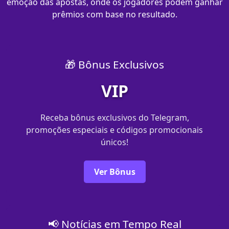
emoção das apostas, onde os jogadores podem ganhar
prêmios com base no resultado.
🎁 Bônus Exclusivos
VIP
Receba bônus exclusivos do Telegram,
promoções especiais e códigos promocionais
únicos!
Ver Bônus
📢 Notícias em Tempo Real