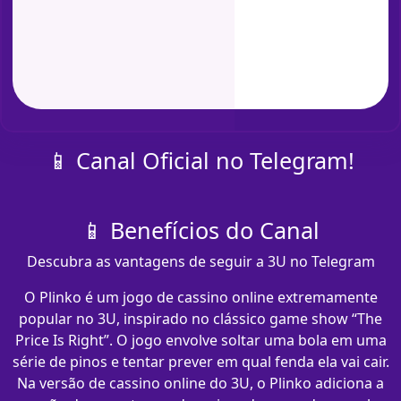
📱 Canal Oficial no Telegram!
📱 Benefícios do Canal
Descubra as vantagens de seguir a 3U no Telegram
O Plinko é um jogo de cassino online extremamente
popular no 3U, inspirado no clássico game show “The
Price Is Right”. O jogo envolve soltar uma bola em uma
série de pinos e tentar prever em qual fenda ela vai cair.
Na versão de cassino online do 3U, o Plinko adiciona a