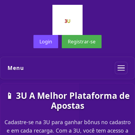
Login
Registrar-se
Menu
📱 3U A Melhor Plataforma de
Apostas
Cadastre-se na 3U para ganhar bônus no cadastro
e em cada recarga. Com a 3U, você tem acesso a